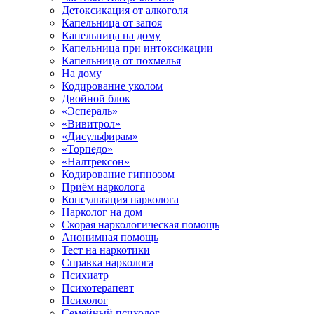
Детоксикация от алкоголя
Капельница от запоя
Капельница на дому
Капельница при интоксикации
Капельница от похмелья
На дому
Кодирование уколом
Двойной блок
«Эспераль»
«Вивитрол»
«Дисульфирам»
«Торпедо»
«Налтрексон»
Кодирование гипнозом
Приём нарколога
Консультация нарколога
Нарколог на дом
Скорая наркологическая помощь
Анонимная помощь
Тест на наркотики
Справка нарколога
Психиатр
Психотерапевт
Психолог
Семейный психолог