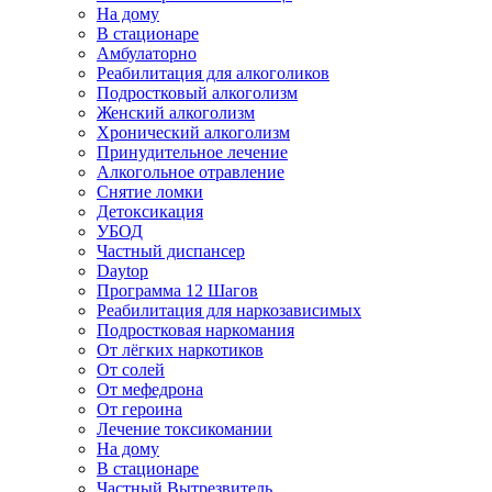
На дому
В стационаре
Амбулаторно
Реабилитация для алкоголиков
Подростковый алкоголизм
Женский алкоголизм
Хронический алкоголизм
Принудительное лечение
Алкогольное отравление
Снятие ломки
Детоксикация
УБОД
Частный диспансер
Daytop
Программа 12 Шагов
Реабилитация для наркозависимых
Подростковая наркомания
От лёгких наркотиков
От солей
От мефедрона
От героина
Лечение токсикомании
На дому
В стационаре
Частный Вытрезвитель